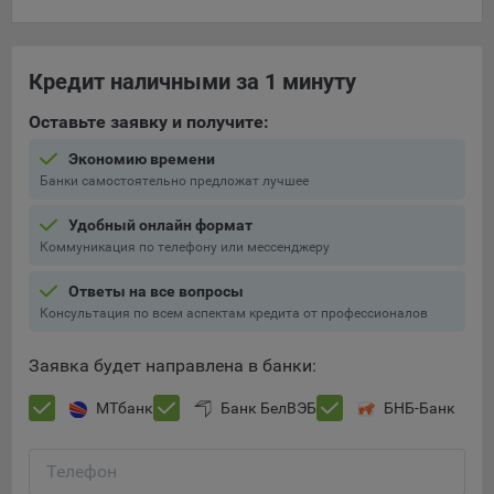
составить представление о тенденциях использования
сайта в целом. Общество использует информацию для
анализа трафика на сайтах.
Кредит наличными за 1 минуту
9.5. Файлы cookie, применяемые для определения целевой
Оставьте заявку и получите:
аудитории и в рекламных целях, например Яндекс.Метрика,
Google Analytics.
Экономию времени
Банки самостоятельно предложат лучшее
Технические/Функциональные, хранятся не более года;
Необходимые для функционирования веб-аналитических
Удобный онлайн формат
платформ «Google Analytics», «Яндекс.Метрика»
Коммуникация по телефону или мессенджеру
(статистические), установлены на сервере Общества и не
Ответы на все вопросы
передаются третьим лицам, часть из которых хранятся во
Консультация по всем аспектам кредита от профессионалов
время пользования сайтом;
Остальные - не более года.
Заявка будет направлена в банки:
Отключение аналитических файлов cookie не позволяет
МТбанк
Банк БелВЭБ
БНБ-Банк
определять предпочтения пользователей сайта, в том числе
наиболее и наименее популярные страницы и принимать
меры по совершенствованию работы сайта исходя из
Телефон
предпочтений пользователей.