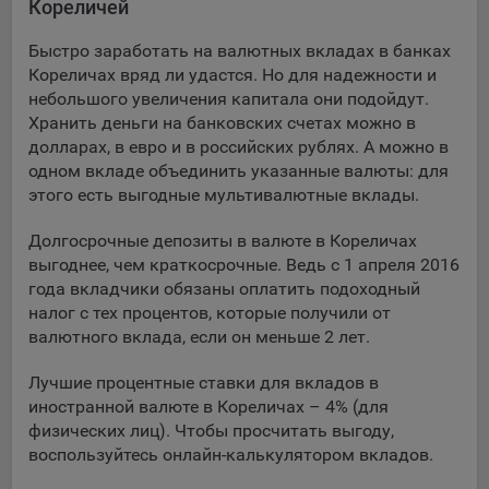
Кореличей
Подобные функции улучшают условия работы
пользователей с сайтом.
Быстро заработать на валютных вкладах в банках
Кореличах вряд ли удастся. Но для надежности и
9.3. Файлы cookie предпочтений, например, для настройки
небольшого увеличения капитала они подойдут.
контента. Данные файлы cookie собирают информацию о
Хранить деньги на банковских счетах можно в
выборе пользователя на сайте и его предпочтениях и
долларах, в евро и в российских рублях. А можно в
позволяют Обществу «запомнить» информацию о
одном вкладе объединить указанные валюты: для
выбранном пользователем городе и других местных
настройках для того, чтобы соответствующим образом
этого есть выгодные мультивалютные вклады.
настраивать сайт.
Долгосрочные депозиты в валюте в Кореличах
9.4. Аналитические файлы cookie, например
выгоднее, чем краткосрочные. Ведь с 1 апреля 2016
Яндекс.Метрика, Google Analytics. Данные файлы cookie
года вкладчики обязаны оплатить подоходный
собирают информацию о том, как пользователь
налог с тех процентов, которые получили от
использовал сайты, и позволяют Обществу вносить в них
валютного вклада, если он меньше 2 лет.
улучшения.
Лучшие процентные ставки для вкладов в
Аналитические файлы cookie показывают, какие страницы
иностранной валюте в Кореличах – 4% (для
сайта Общества посещаются чаще всего, помогают
физических лиц). Чтобы просчитать выгоду,
выявлять трудности, возникающие при использовании
воспользуйтесь онлайн-калькулятором вкладов.
сайта, а также позволяют оценить эффективность
рекламы. Благодаря этому у Общества есть возможность