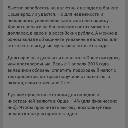
Подобные функции улучшают условия работы
Быстро заработать на валютных вкладах в банках
пользователей с сайтом.
Орше вряд ли удастся. Но для надежности и
небольшого увеличения капитала они подойдут.
9.3. Файлы cookie предпочтений, например, для настройки
Хранить деньги на банковских счетах можно в
контента. Данные файлы cookie собирают информацию о
выборе пользователя на сайте и его предпочтениях и
долларах, в евро и в российских рублях. А можно в
позволяют Обществу «запомнить» информацию о
одном вкладе объединить указанные валюты: для
выбранном пользователем городе и других местных
этого есть выгодные мультивалютные вклады.
настройках для того, чтобы соответствующим образом
настраивать сайт.
Долгосрочные депозиты в валюте в Орше выгоднее,
чем краткосрочные. Ведь с 1 апреля 2016 года
9.4. Аналитические файлы cookie, например
вкладчики обязаны оплатить подоходный налог с
Яндекс.Метрика, Google Analytics. Данные файлы cookie
тех процентов, которые получили от валютного
собирают информацию о том, как пользователь
вклада, если он меньше 2 лет.
использовал сайты, и позволяют Обществу вносить в них
улучшения.
Лучшие процентные ставки для вкладов в
иностранной валюте в Орше – 4% (для физических
Аналитические файлы cookie показывают, какие страницы
лиц). Чтобы просчитать выгоду, воспользуйтесь
сайта Общества посещаются чаще всего, помогают
выявлять трудности, возникающие при использовании
онлайн-калькулятором вкладов.
сайта, а также позволяют оценить эффективность
рекламы. Благодаря этому у Общества есть возможность