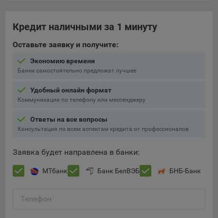
составить представление о тенденциях использования
сайта в целом. Общество использует информацию для
Кредит наличными за 1 минуту
анализа трафика на сайтах.
9.5. Файлы cookie, применяемые для определения целевой
Оставьте заявку и получите:
аудитории и в рекламных целях, например Яндекс.Метрика,
Экономию времени
Google Analytics.
Банки самостоятельно предложат лучшее
Технические/Функциональные, хранятся не более года;
Удобный онлайн формат
Необходимые для функционирования веб-аналитических
Коммуникация по телефону или мессенджеру
платформ «Google Analytics», «Яндекс.Метрика»
(статистические), установлены на сервере Общества и не
Ответы на все вопросы
передаются третьим лицам, часть из которых хранятся во
Консультация по всем аспектам кредита от профессионалов
время пользования сайтом;
Заявка будет направлена в банки:
Остальные - не более года.
МТбанк
Банк БелВЭБ
БНБ-Банк
Отключение аналитических файлов cookie не позволяет
определять предпочтения пользователей сайта, в том числе
наиболее и наименее популярные страницы и принимать
Телефон
меры по совершенствованию работы сайта исходя из
предпочтений пользователей.