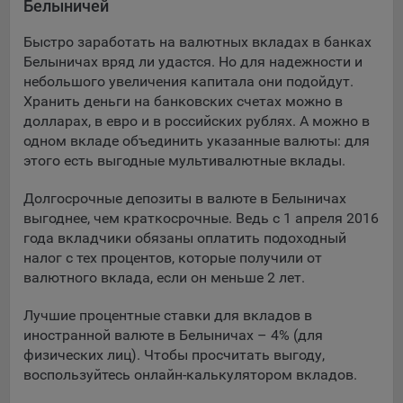
Белыничей
Подобные функции улучшают условия работы
пользователей с сайтом.
Быстро заработать на валютных вкладах в банках
Белыничах вряд ли удастся. Но для надежности и
9.3. Файлы cookie предпочтений, например, для настройки
небольшого увеличения капитала они подойдут.
контента. Данные файлы cookie собирают информацию о
Хранить деньги на банковских счетах можно в
выборе пользователя на сайте и его предпочтениях и
долларах, в евро и в российских рублях. А можно в
позволяют Обществу «запомнить» информацию о
одном вкладе объединить указанные валюты: для
выбранном пользователем городе и других местных
настройках для того, чтобы соответствующим образом
этого есть выгодные мультивалютные вклады.
настраивать сайт.
Долгосрочные депозиты в валюте в Белыничах
9.4. Аналитические файлы cookie, например
выгоднее, чем краткосрочные. Ведь с 1 апреля 2016
Яндекс.Метрика, Google Analytics. Данные файлы cookie
года вкладчики обязаны оплатить подоходный
собирают информацию о том, как пользователь
налог с тех процентов, которые получили от
использовал сайты, и позволяют Обществу вносить в них
валютного вклада, если он меньше 2 лет.
улучшения.
Лучшие процентные ставки для вкладов в
Аналитические файлы cookie показывают, какие страницы
иностранной валюте в Белыничах – 4% (для
сайта Общества посещаются чаще всего, помогают
физических лиц). Чтобы просчитать выгоду,
выявлять трудности, возникающие при использовании
воспользуйтесь онлайн-калькулятором вкладов.
сайта, а также позволяют оценить эффективность
рекламы. Благодаря этому у Общества есть возможность