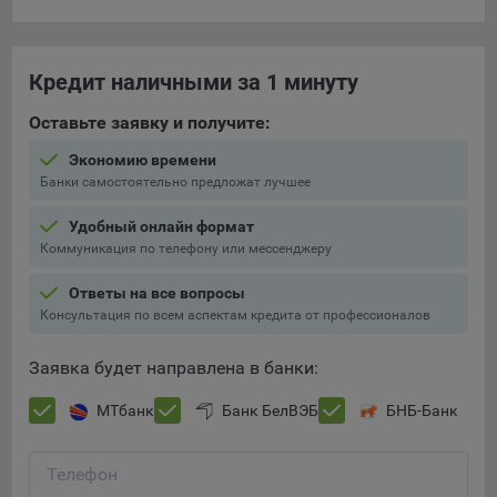
составить представление о тенденциях использования
сайта в целом. Общество использует информацию для
анализа трафика на сайтах.
Кредит наличными за 1 минуту
9.5. Файлы cookie, применяемые для определения целевой
Оставьте заявку и получите:
аудитории и в рекламных целях, например Яндекс.Метрика,
Google Analytics.
Экономию времени
Банки самостоятельно предложат лучшее
Технические/Функциональные, хранятся не более года;
Необходимые для функционирования веб-аналитических
Удобный онлайн формат
платформ «Google Analytics», «Яндекс.Метрика»
Коммуникация по телефону или мессенджеру
(статистические), установлены на сервере Общества и не
Ответы на все вопросы
передаются третьим лицам, часть из которых хранятся во
Консультация по всем аспектам кредита от профессионалов
время пользования сайтом;
Остальные - не более года.
Заявка будет направлена в банки:
Отключение аналитических файлов cookie не позволяет
МТбанк
Банк БелВЭБ
БНБ-Банк
определять предпочтения пользователей сайта, в том числе
наиболее и наименее популярные страницы и принимать
меры по совершенствованию работы сайта исходя из
Телефон
предпочтений пользователей.