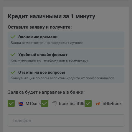
составить представление о тенденциях использования
сайта в целом. Общество использует информацию для
Кредит наличными за 1 минуту
анализа трафика на сайтах.
9.5. Файлы cookie, применяемые для определения целевой
Оставьте заявку и получите:
аудитории и в рекламных целях, например Яндекс.Метрика,
Экономию времени
Google Analytics.
Банки самостоятельно предложат лучшее
Технические/Функциональные, хранятся не более года;
Удобный онлайн формат
Необходимые для функционирования веб-аналитических
Коммуникация по телефону или мессенджеру
платформ «Google Analytics», «Яндекс.Метрика»
(статистические), установлены на сервере Общества и не
Ответы на все вопросы
передаются третьим лицам, часть из которых хранятся во
Консультация по всем аспектам кредита от профессионалов
время пользования сайтом;
Заявка будет направлена в банки:
Остальные - не более года.
МТбанк
Банк БелВЭБ
БНБ-Банк
Отключение аналитических файлов cookie не позволяет
определять предпочтения пользователей сайта, в том числе
наиболее и наименее популярные страницы и принимать
Телефон
меры по совершенствованию работы сайта исходя из
предпочтений пользователей.