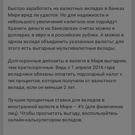
Подобные функции улучшают условия работы
Быстро заработать на валютных вкладах в банках
пользователей с сайтом.
Мире вряд ли удастся. Но для надежности и
небольшого увеличения капитала они подойдут.
9.3. Файлы cookie предпочтений, например, для настройки
Хранить деньги на банковских счетах можно в
контента. Данные файлы cookie собирают информацию о
выборе пользователя на сайте и его предпочтениях и
долларах, в евро и в российских рублях. А можно в
позволяют Обществу «запомнить» информацию о
одном вкладе объединить указанные валюты: для
выбранном пользователем городе и других местных
этого есть выгодные мультивалютные вклады.
настройках для того, чтобы соответствующим образом
настраивать сайт.
Долгосрочные депозиты в валюте в Мире выгоднее,
чем краткосрочные. Ведь с 1 апреля 2016 года
9.4. Аналитические файлы cookie, например
вкладчики обязаны оплатить подоходный налог с
Яндекс.Метрика, Google Analytics. Данные файлы cookie
тех процентов, которые получили от валютного
собирают информацию о том, как пользователь
вклада, если он меньше 2 лет.
использовал сайты, и позволяют Обществу вносить в них
улучшения.
Лучшие процентные ставки для вкладов в
иностранной валюте в Мире – 4% (для физических
Аналитические файлы cookie показывают, какие страницы
лиц). Чтобы просчитать выгоду, воспользуйтесь
сайта Общества посещаются чаще всего, помогают
выявлять трудности, возникающие при использовании
онлайн-калькулятором вкладов.
сайта, а также позволяют оценить эффективность
рекламы. Благодаря этому у Общества есть возможность