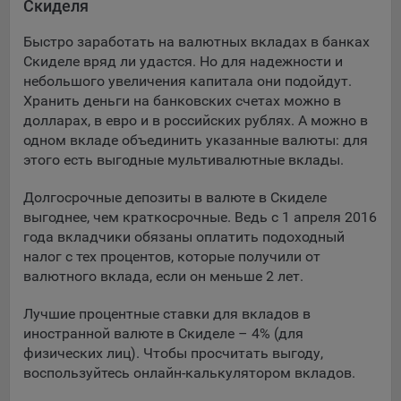
Скиделя
Подобные функции улучшают условия работы
пользователей с сайтом.
Быстро заработать на валютных вкладах в банках
Скиделе вряд ли удастся. Но для надежности и
9.3. Файлы cookie предпочтений, например, для настройки
небольшого увеличения капитала они подойдут.
контента. Данные файлы cookie собирают информацию о
Хранить деньги на банковских счетах можно в
выборе пользователя на сайте и его предпочтениях и
долларах, в евро и в российских рублях. А можно в
позволяют Обществу «запомнить» информацию о
одном вкладе объединить указанные валюты: для
выбранном пользователем городе и других местных
настройках для того, чтобы соответствующим образом
этого есть выгодные мультивалютные вклады.
настраивать сайт.
Долгосрочные депозиты в валюте в Скиделе
9.4. Аналитические файлы cookie, например
выгоднее, чем краткосрочные. Ведь с 1 апреля 2016
Яндекс.Метрика, Google Analytics. Данные файлы cookie
года вкладчики обязаны оплатить подоходный
собирают информацию о том, как пользователь
налог с тех процентов, которые получили от
использовал сайты, и позволяют Обществу вносить в них
валютного вклада, если он меньше 2 лет.
улучшения.
Лучшие процентные ставки для вкладов в
Аналитические файлы cookie показывают, какие страницы
иностранной валюте в Скиделе – 4% (для
сайта Общества посещаются чаще всего, помогают
физических лиц). Чтобы просчитать выгоду,
выявлять трудности, возникающие при использовании
воспользуйтесь онлайн-калькулятором вкладов.
сайта, а также позволяют оценить эффективность
рекламы. Благодаря этому у Общества есть возможность