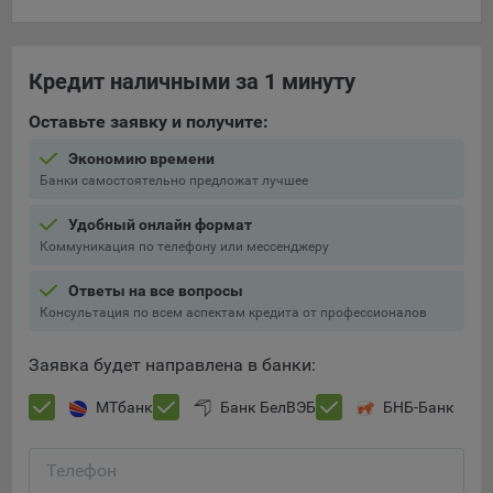
составить представление о тенденциях использования
сайта в целом. Общество использует информацию для
анализа трафика на сайтах.
Кредит наличными за 1 минуту
9.5. Файлы cookie, применяемые для определения целевой
Оставьте заявку и получите:
аудитории и в рекламных целях, например Яндекс.Метрика,
Google Analytics.
Экономию времени
Банки самостоятельно предложат лучшее
Технические/Функциональные, хранятся не более года;
Необходимые для функционирования веб-аналитических
Удобный онлайн формат
платформ «Google Analytics», «Яндекс.Метрика»
Коммуникация по телефону или мессенджеру
(статистические), установлены на сервере Общества и не
Ответы на все вопросы
передаются третьим лицам, часть из которых хранятся во
Консультация по всем аспектам кредита от профессионалов
время пользования сайтом;
Остальные - не более года.
Заявка будет направлена в банки:
Отключение аналитических файлов cookie не позволяет
МТбанк
Банк БелВЭБ
БНБ-Банк
определять предпочтения пользователей сайта, в том числе
наиболее и наименее популярные страницы и принимать
меры по совершенствованию работы сайта исходя из
Телефон
предпочтений пользователей.