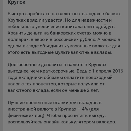
Крупок
Подобные функции улучшают условия работы
пользователей с сайтом.
Быстро заработать на валютных вкладах в банках
Крупках вряд ли удастся. Но для надежности и
9.3. Файлы cookie предпочтений, например, для настройки
небольшого увеличения капитала они подойдут.
контента. Данные файлы cookie собирают информацию о
Хранить деньги на банковских счетах можно в
выборе пользователя на сайте и его предпочтениях и
долларах, в евро и в российских рублях. А можно в
позволяют Обществу «запомнить» информацию о
одном вкладе объединить указанные валюты: для
выбранном пользователем городе и других местных
настройках для того, чтобы соответствующим образом
этого есть выгодные мультивалютные вклады.
настраивать сайт.
Долгосрочные депозиты в валюте в Крупках
9.4. Аналитические файлы cookie, например
выгоднее, чем краткосрочные. Ведь с 1 апреля 2016
Яндекс.Метрика, Google Analytics. Данные файлы cookie
года вкладчики обязаны оплатить подоходный
собирают информацию о том, как пользователь
налог с тех процентов, которые получили от
использовал сайты, и позволяют Обществу вносить в них
валютного вклада, если он меньше 2 лет.
улучшения.
Лучшие процентные ставки для вкладов в
Аналитические файлы cookie показывают, какие страницы
иностранной валюте в Крупках – 4% (для
сайта Общества посещаются чаще всего, помогают
физических лиц). Чтобы просчитать выгоду,
выявлять трудности, возникающие при использовании
воспользуйтесь онлайн-калькулятором вкладов.
сайта, а также позволяют оценить эффективность
рекламы. Благодаря этому у Общества есть возможность