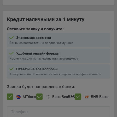
составить представление о тенденциях использования
сайта в целом. Общество использует информацию для
анализа трафика на сайтах.
Кредит наличными за 1 минуту
9.5. Файлы cookie, применяемые для определения целевой
Оставьте заявку и получите:
аудитории и в рекламных целях, например Яндекс.Метрика,
Google Analytics.
Экономию времени
Банки самостоятельно предложат лучшее
Технические/Функциональные, хранятся не более года;
Необходимые для функционирования веб-аналитических
Удобный онлайн формат
платформ «Google Analytics», «Яндекс.Метрика»
Коммуникация по телефону или мессенджеру
(статистические), установлены на сервере Общества и не
Ответы на все вопросы
передаются третьим лицам, часть из которых хранятся во
Консультация по всем аспектам кредита от профессионалов
время пользования сайтом;
Остальные - не более года.
Заявка будет направлена в банки:
Отключение аналитических файлов cookie не позволяет
МТбанк
Банк БелВЭБ
БНБ-Банк
определять предпочтения пользователей сайта, в том числе
наиболее и наименее популярные страницы и принимать
меры по совершенствованию работы сайта исходя из
Телефон
предпочтений пользователей.