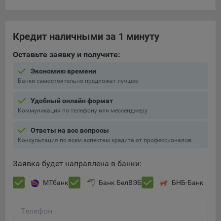
составить представление о тенденциях использования
сайта в целом. Общество использует информацию для
анализа трафика на сайтах.
Кредит наличными за 1 минуту
9.5. Файлы cookie, применяемые для определения целевой
Оставьте заявку и получите:
аудитории и в рекламных целях, например Яндекс.Метрика,
Google Analytics.
Экономию времени
Банки самостоятельно предложат лучшее
Технические/Функциональные, хранятся не более года;
Необходимые для функционирования веб-аналитических
Удобный онлайн формат
платформ «Google Analytics», «Яндекс.Метрика»
Коммуникация по телефону или мессенджеру
(статистические), установлены на сервере Общества и не
Ответы на все вопросы
передаются третьим лицам, часть из которых хранятся во
Консультация по всем аспектам кредита от профессионалов
время пользования сайтом;
Остальные - не более года.
Заявка будет направлена в банки:
Отключение аналитических файлов cookie не позволяет
МТбанк
Банк БелВЭБ
БНБ-Банк
определять предпочтения пользователей сайта, в том числе
наиболее и наименее популярные страницы и принимать
меры по совершенствованию работы сайта исходя из
Телефон
предпочтений пользователей.