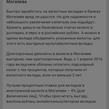
Могилева
Подобные функции улучшают условия работы
пользователей с сайтом.
Быстро заработать на валютных вкладах в банках
Могилеве вряд ли удастся. Но для надежности и
9.3. Файлы cookie предпочтений, например, для настройки
небольшого увеличения капитала они подойдут.
контента. Данные файлы cookie собирают информацию о
Хранить деньги на банковских счетах можно в
выборе пользователя на сайте и его предпочтениях и
долларах, в евро и в российских рублях. А можно в
позволяют Обществу «запомнить» информацию о
одном вкладе объединить указанные валюты: для
выбранном пользователем городе и других местных
настройках для того, чтобы соответствующим образом
этого есть выгодные мультивалютные вклады.
настраивать сайт.
Долгосрочные депозиты в валюте в Могилеве
9.4. Аналитические файлы cookie, например
выгоднее, чем краткосрочные. Ведь с 1 апреля 2016
Яндекс.Метрика, Google Analytics. Данные файлы cookie
года вкладчики обязаны оплатить подоходный
собирают информацию о том, как пользователь
налог с тех процентов, которые получили от
использовал сайты, и позволяют Обществу вносить в них
валютного вклада, если он меньше 2 лет.
улучшения.
Лучшие процентные ставки для вкладов в
Аналитические файлы cookie показывают, какие страницы
иностранной валюте в Могилеве – 4% (для
сайта Общества посещаются чаще всего, помогают
физических лиц). Чтобы просчитать выгоду,
выявлять трудности, возникающие при использовании
воспользуйтесь онлайн-калькулятором вкладов.
сайта, а также позволяют оценить эффективность
рекламы. Благодаря этому у Общества есть возможность