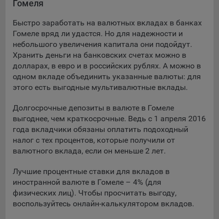
Гомеля
Подобные функции улучшают условия работы
пользователей с сайтом.
Быстро заработать на валютных вкладах в банках
Гомеле вряд ли удастся. Но для надежности и
9.3. Файлы cookie предпочтений, например, для настройки
небольшого увеличения капитала они подойдут.
контента. Данные файлы cookie собирают информацию о
Хранить деньги на банковских счетах можно в
выборе пользователя на сайте и его предпочтениях и
долларах, в евро и в российских рублях. А можно в
позволяют Обществу «запомнить» информацию о
одном вкладе объединить указанные валюты: для
выбранном пользователем городе и других местных
настройках для того, чтобы соответствующим образом
этого есть выгодные мультивалютные вклады.
настраивать сайт.
Долгосрочные депозиты в валюте в Гомеле
9.4. Аналитические файлы cookie, например
выгоднее, чем краткосрочные. Ведь с 1 апреля 2016
Яндекс.Метрика, Google Analytics. Данные файлы cookie
года вкладчики обязаны оплатить подоходный
собирают информацию о том, как пользователь
налог с тех процентов, которые получили от
использовал сайты, и позволяют Обществу вносить в них
валютного вклада, если он меньше 2 лет.
улучшения.
Лучшие процентные ставки для вкладов в
Аналитические файлы cookie показывают, какие страницы
иностранной валюте в Гомеле – 4% (для
сайта Общества посещаются чаще всего, помогают
физических лиц). Чтобы просчитать выгоду,
выявлять трудности, возникающие при использовании
воспользуйтесь онлайн-калькулятором вкладов.
сайта, а также позволяют оценить эффективность
рекламы. Благодаря этому у Общества есть возможность