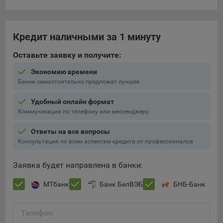
составить представление о тенденциях использования
сайта в целом. Общество использует информацию для
анализа трафика на сайтах.
Кредит наличными за 1 минуту
9.5. Файлы cookie, применяемые для определения целевой
Оставьте заявку и получите:
аудитории и в рекламных целях, например Яндекс.Метрика,
Google Analytics.
Экономию времени
Банки самостоятельно предложат лучшее
Технические/Функциональные, хранятся не более года;
Необходимые для функционирования веб-аналитических
Удобный онлайн формат
платформ «Google Analytics», «Яндекс.Метрика»
Коммуникация по телефону или мессенджеру
(статистические), установлены на сервере Общества и не
Ответы на все вопросы
передаются третьим лицам, часть из которых хранятся во
Консультация по всем аспектам кредита от профессионалов
время пользования сайтом;
Остальные - не более года.
Заявка будет направлена в банки:
Отключение аналитических файлов cookie не позволяет
МТбанк
Банк БелВЭБ
БНБ-Банк
определять предпочтения пользователей сайта, в том числе
наиболее и наименее популярные страницы и принимать
меры по совершенствованию работы сайта исходя из
Телефон
предпочтений пользователей.