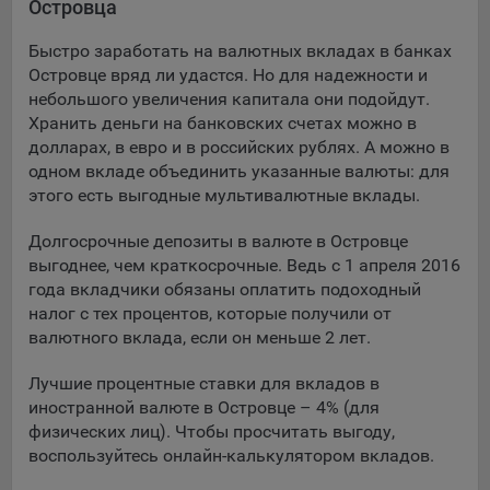
Островца
Подобные функции улучшают условия работы
пользователей с сайтом.
Быстро заработать на валютных вкладах в банках
Островце вряд ли удастся. Но для надежности и
9.3. Файлы cookie предпочтений, например, для настройки
небольшого увеличения капитала они подойдут.
контента. Данные файлы cookie собирают информацию о
Хранить деньги на банковских счетах можно в
выборе пользователя на сайте и его предпочтениях и
долларах, в евро и в российских рублях. А можно в
позволяют Обществу «запомнить» информацию о
одном вкладе объединить указанные валюты: для
выбранном пользователем городе и других местных
настройках для того, чтобы соответствующим образом
этого есть выгодные мультивалютные вклады.
настраивать сайт.
Долгосрочные депозиты в валюте в Островце
9.4. Аналитические файлы cookie, например
выгоднее, чем краткосрочные. Ведь с 1 апреля 2016
Яндекс.Метрика, Google Analytics. Данные файлы cookie
года вкладчики обязаны оплатить подоходный
собирают информацию о том, как пользователь
налог с тех процентов, которые получили от
использовал сайты, и позволяют Обществу вносить в них
валютного вклада, если он меньше 2 лет.
улучшения.
Лучшие процентные ставки для вкладов в
Аналитические файлы cookie показывают, какие страницы
иностранной валюте в Островце – 4% (для
сайта Общества посещаются чаще всего, помогают
физических лиц). Чтобы просчитать выгоду,
выявлять трудности, возникающие при использовании
воспользуйтесь онлайн-калькулятором вкладов.
сайта, а также позволяют оценить эффективность
рекламы. Благодаря этому у Общества есть возможность