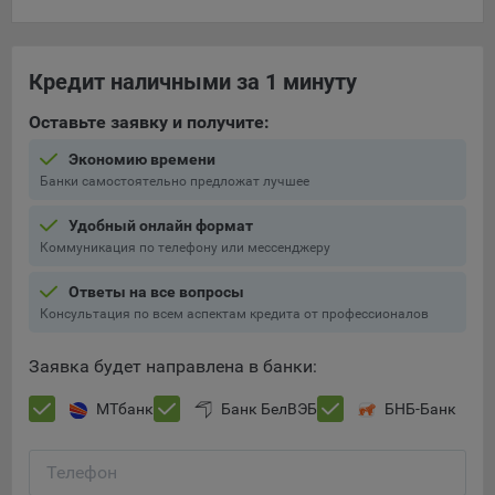
составить представление о тенденциях использования
сайта в целом. Общество использует информацию для
анализа трафика на сайтах.
Кредит наличными за 1 минуту
9.5. Файлы cookie, применяемые для определения целевой
Оставьте заявку и получите:
аудитории и в рекламных целях, например Яндекс.Метрика,
Google Analytics.
Экономию времени
Банки самостоятельно предложат лучшее
Технические/Функциональные, хранятся не более года;
Необходимые для функционирования веб-аналитических
Удобный онлайн формат
платформ «Google Analytics», «Яндекс.Метрика»
Коммуникация по телефону или мессенджеру
(статистические), установлены на сервере Общества и не
Ответы на все вопросы
передаются третьим лицам, часть из которых хранятся во
Консультация по всем аспектам кредита от профессионалов
время пользования сайтом;
Остальные - не более года.
Заявка будет направлена в банки:
Отключение аналитических файлов cookie не позволяет
МТбанк
Банк БелВЭБ
БНБ-Банк
определять предпочтения пользователей сайта, в том числе
наиболее и наименее популярные страницы и принимать
меры по совершенствованию работы сайта исходя из
Телефон
предпочтений пользователей.