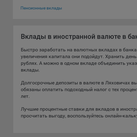
Вклады в до
5.1. О
Пенсионные вклады
5.2. П
их раб
Вклады в иностранной валюте в ба
5.3. С
дальне
Быстро заработать на валютных вкладах в банка
5.4. С
увеличения капитала они подойдут. Хранить деньг
рублях. А можно в одном вкладе объединить ука
9.1. Т
вклады.
регист
коммен
Долгосрочные депозиты в валюте в Ляховичах выг
коррек
обязаны оплатить подоходный налог с тех процен
пользо
лет.
может 
уведом
Лучшие процентные ставки для вкладов в иностр
раздел
просчитать выгоду, воспользуйтесь онлайн-каль
9.2. Ф
Данные
дополн