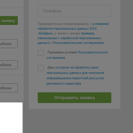
вий,
Телефон
 или
 заявку
йта,
Предварительно ознакомившись с
условиями
обработки персональных данных ООО
«Майфин»
, а также с моими
правами,
связанными с обработкой персональных
данных
и
Пользовательским соглашением
:
обнее
Принимаю условия
Пользовательского
соглашения
ваемые
обнее
ie
Даю
согласие на обработку моих
персональных данных для получения
информационно-новостной рассылки
рекламного характера
обнее
Отправить заявку
, если
обнее
ение