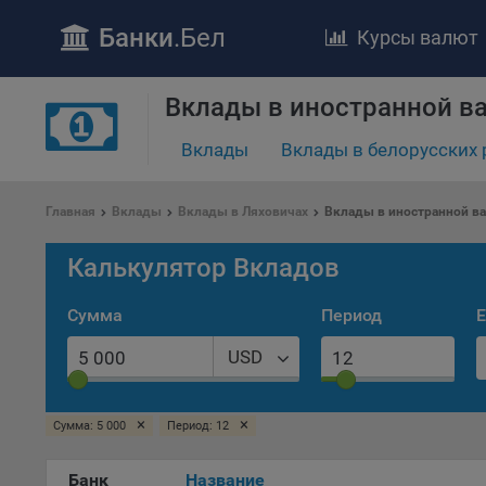
Банки
.Бел
Курсы валют
Вклады в иностранной в
ПОЛОЖЕ
Обще
Вклады
Вклады в белорусских 
удел
отве
Главная
Вклады
Вклады в Ляховичах
Вклады в иностранной ва
Утве
«По
Калькулятор Вкладов
перс
Бела
Сумма
Период
Е
«За
Поли
USD
осу
«ban
файл
×
×
Сумма: 5 000
Период: 12
проц
Файл
Банк
Название