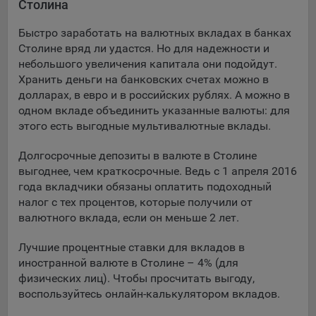
Столина
Подобные функции улучшают условия работы
пользователей с сайтом.
Быстро заработать на валютных вкладах в банках
Столине вряд ли удастся. Но для надежности и
9.3. Файлы cookie предпочтений, например, для настройки
небольшого увеличения капитала они подойдут.
контента. Данные файлы cookie собирают информацию о
Хранить деньги на банковских счетах можно в
выборе пользователя на сайте и его предпочтениях и
долларах, в евро и в российских рублях. А можно в
позволяют Обществу «запомнить» информацию о
одном вкладе объединить указанные валюты: для
выбранном пользователем городе и других местных
настройках для того, чтобы соответствующим образом
этого есть выгодные мультивалютные вклады.
настраивать сайт.
Долгосрочные депозиты в валюте в Столине
9.4. Аналитические файлы cookie, например
выгоднее, чем краткосрочные. Ведь с 1 апреля 2016
Яндекс.Метрика, Google Analytics. Данные файлы cookie
года вкладчики обязаны оплатить подоходный
собирают информацию о том, как пользователь
налог с тех процентов, которые получили от
использовал сайты, и позволяют Обществу вносить в них
валютного вклада, если он меньше 2 лет.
улучшения.
Лучшие процентные ставки для вкладов в
Аналитические файлы cookie показывают, какие страницы
иностранной валюте в Столине – 4% (для
сайта Общества посещаются чаще всего, помогают
физических лиц). Чтобы просчитать выгоду,
выявлять трудности, возникающие при использовании
воспользуйтесь онлайн-калькулятором вкладов.
сайта, а также позволяют оценить эффективность
рекламы. Благодаря этому у Общества есть возможность