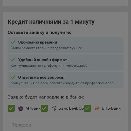
составить представление о тенденциях использования
сайта в целом. Общество использует информацию для
анализа трафика на сайтах.
Кредит наличными за 1 минуту
9.5. Файлы cookie, применяемые для определения целевой
Оставьте заявку и получите:
аудитории и в рекламных целях, например Яндекс.Метрика,
Google Analytics.
Экономию времени
Банки самостоятельно предложат лучшее
Технические/Функциональные, хранятся не более года;
Необходимые для функционирования веб-аналитических
Удобный онлайн формат
платформ «Google Analytics», «Яндекс.Метрика»
Коммуникация по телефону или мессенджеру
(статистические), установлены на сервере Общества и не
Ответы на все вопросы
передаются третьим лицам, часть из которых хранятся во
Консультация по всем аспектам кредита от профессионалов
время пользования сайтом;
Остальные - не более года.
Заявка будет направлена в банки:
Отключение аналитических файлов cookie не позволяет
МТбанк
Банк БелВЭБ
БНБ-Банк
определять предпочтения пользователей сайта, в том числе
наиболее и наименее популярные страницы и принимать
меры по совершенствованию работы сайта исходя из
Телефон
предпочтений пользователей.