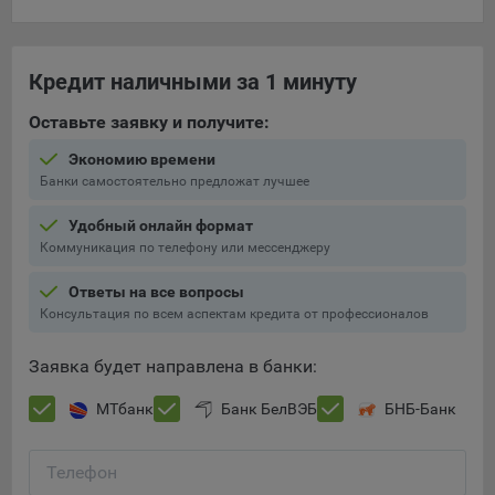
составить представление о тенденциях использования
сайта в целом. Общество использует информацию для
анализа трафика на сайтах.
Кредит наличными за 1 минуту
9.5. Файлы cookie, применяемые для определения целевой
Оставьте заявку и получите:
аудитории и в рекламных целях, например Яндекс.Метрика,
Google Analytics.
Экономию времени
Банки самостоятельно предложат лучшее
Технические/Функциональные, хранятся не более года;
Необходимые для функционирования веб-аналитических
Удобный онлайн формат
платформ «Google Analytics», «Яндекс.Метрика»
Коммуникация по телефону или мессенджеру
(статистические), установлены на сервере Общества и не
Ответы на все вопросы
передаются третьим лицам, часть из которых хранятся во
Консультация по всем аспектам кредита от профессионалов
время пользования сайтом;
Остальные - не более года.
Заявка будет направлена в банки:
Отключение аналитических файлов cookie не позволяет
МТбанк
Банк БелВЭБ
БНБ-Банк
определять предпочтения пользователей сайта, в том числе
наиболее и наименее популярные страницы и принимать
меры по совершенствованию работы сайта исходя из
Телефон
предпочтений пользователей.