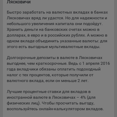
Лясковичи
Подобные функции улучшают условия работы
пользователей с сайтом.
Быстро заработать на валютных вкладах в банках
Лясковичах вряд ли удастся. Но для надежности и
9.3. Файлы cookie предпочтений, например, для настройки
небольшого увеличения капитала они подойдут.
контента. Данные файлы cookie собирают информацию о
Хранить деньги на банковских счетах можно в
выборе пользователя на сайте и его предпочтениях и
долларах, в евро и в российских рублях. А можно в
позволяют Обществу «запомнить» информацию о
одном вкладе объединить указанные валюты: для
выбранном пользователем городе и других местных
настройках для того, чтобы соответствующим образом
этого есть выгодные мультивалютные вклады.
настраивать сайт.
Долгосрочные депозиты в валюте в Лясковичах
9.4. Аналитические файлы cookie, например
выгоднее, чем краткосрочные. Ведь с 1 апреля 2016
Яндекс.Метрика, Google Analytics. Данные файлы cookie
года вкладчики обязаны оплатить подоходный
собирают информацию о том, как пользователь
налог с тех процентов, которые получили от
использовал сайты, и позволяют Обществу вносить в них
валютного вклада, если он меньше 2 лет.
улучшения.
Лучшие процентные ставки для вкладов в
Аналитические файлы cookie показывают, какие страницы
иностранной валюте в Лясковичах – 4% (для
сайта Общества посещаются чаще всего, помогают
физических лиц). Чтобы просчитать выгоду,
выявлять трудности, возникающие при использовании
воспользуйтесь онлайн-калькулятором вкладов.
сайта, а также позволяют оценить эффективность
рекламы. Благодаря этому у Общества есть возможность