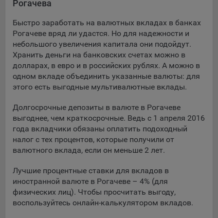
Рогачева
Подобные функции улучшают условия работы
пользователей с сайтом.
Быстро заработать на валютных вкладах в банках
Рогачеве вряд ли удастся. Но для надежности и
9.3. Файлы cookie предпочтений, например, для настройки
небольшого увеличения капитала они подойдут.
контента. Данные файлы cookie собирают информацию о
Хранить деньги на банковских счетах можно в
выборе пользователя на сайте и его предпочтениях и
долларах, в евро и в российских рублях. А можно в
позволяют Обществу «запомнить» информацию о
одном вкладе объединить указанные валюты: для
выбранном пользователем городе и других местных
настройках для того, чтобы соответствующим образом
этого есть выгодные мультивалютные вклады.
настраивать сайт.
Долгосрочные депозиты в валюте в Рогачеве
9.4. Аналитические файлы cookie, например
выгоднее, чем краткосрочные. Ведь с 1 апреля 2016
Яндекс.Метрика, Google Analytics. Данные файлы cookie
года вкладчики обязаны оплатить подоходный
собирают информацию о том, как пользователь
налог с тех процентов, которые получили от
использовал сайты, и позволяют Обществу вносить в них
валютного вклада, если он меньше 2 лет.
улучшения.
Лучшие процентные ставки для вкладов в
Аналитические файлы cookie показывают, какие страницы
иностранной валюте в Рогачеве – 4% (для
сайта Общества посещаются чаще всего, помогают
физических лиц). Чтобы просчитать выгоду,
выявлять трудности, возникающие при использовании
воспользуйтесь онлайн-калькулятором вкладов.
сайта, а также позволяют оценить эффективность
рекламы. Благодаря этому у Общества есть возможность