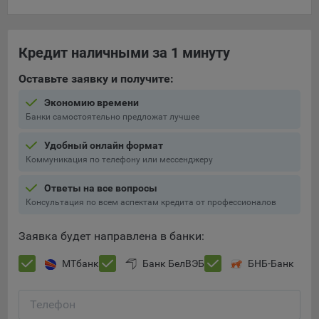
составить представление о тенденциях использования
сайта в целом. Общество использует информацию для
анализа трафика на сайтах.
Кредит наличными за 1 минуту
9.5. Файлы cookie, применяемые для определения целевой
Оставьте заявку и получите:
аудитории и в рекламных целях, например Яндекс.Метрика,
Google Analytics.
Экономию времени
Банки самостоятельно предложат лучшее
Технические/Функциональные, хранятся не более года;
Необходимые для функционирования веб-аналитических
Удобный онлайн формат
платформ «Google Analytics», «Яндекс.Метрика»
Коммуникация по телефону или мессенджеру
(статистические), установлены на сервере Общества и не
Ответы на все вопросы
передаются третьим лицам, часть из которых хранятся во
Консультация по всем аспектам кредита от профессионалов
время пользования сайтом;
Остальные - не более года.
Заявка будет направлена в банки:
Отключение аналитических файлов cookie не позволяет
МТбанк
Банк БелВЭБ
БНБ-Банк
определять предпочтения пользователей сайта, в том числе
наиболее и наименее популярные страницы и принимать
меры по совершенствованию работы сайта исходя из
Телефон
предпочтений пользователей.