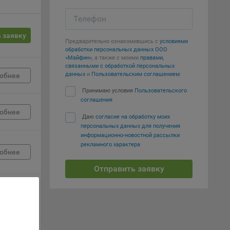
вий,
Телефон
 или
 заявку
йта,
Предварительно ознакомившись с
условиями
обработки персональных данных ООО
«Майфин»
, а также с моими
правами,
связанными с обработкой персональных
данных
и
Пользовательским соглашением
:
обнее
Принимаю условия
Пользовательского
соглашения
ваемые
обнее
ie
Даю
согласие на обработку моих
персональных данных для получения
информационно-новостной рассылки
рекламного характера
обнее
Отправить заявку
, если
обнее
ение