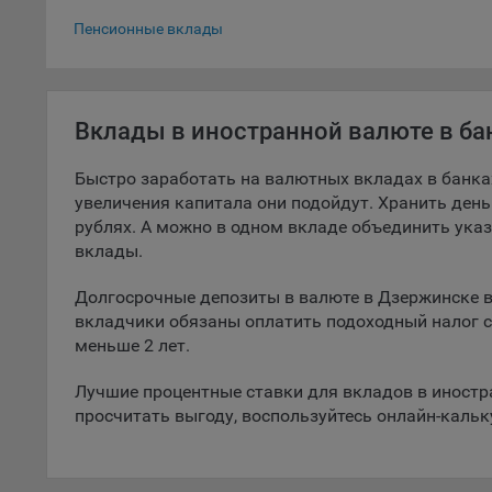
Вклады в до
5.1. О
Пенсионные вклады
5.2. П
их раб
Вклады в иностранной валюте в б
5.3. С
дальне
Быстро заработать на валютных вкладах в банка
5.4. С
увеличения капитала они подойдут. Хранить деньг
рублях. А можно в одном вкладе объединить ука
9.1. Т
вклады.
регист
коммен
Долгосрочные депозиты в валюте в Дзержинске вы
коррек
вкладчики обязаны оплатить подоходный налог с 
пользо
меньше 2 лет.
может 
уведом
Лучшие процентные ставки для вкладов в иностр
раздел
просчитать выгоду, воспользуйтесь онлайн-каль
9.2. Ф
Данные
дополн