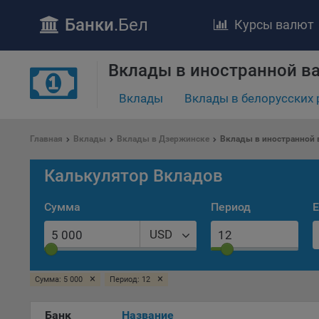
Банки
.Бел
Курсы валют
Вклады в иностранной в
ПОЛОЖЕ
Обще
Вклады
Вклады в белорусских 
удел
отве
Главная
Вклады
Вклады в Дзержинске
Вклады в иностранной 
Утве
«По
Калькулятор Вкладов
перс
Бела
Сумма
Период
Е
«За
Поли
USD
осу
«ban
файл
×
×
Сумма: 5 000
Период: 12
проц
Файл
Банк
Название