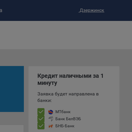
а
Дзержинск
ство»
)
ке и
анных.
е
и
Кредит наличными за 1
ее –
минуту
Заявка будет направлена в
банки:
т
МТбанк
вать
Банк БелВЭБ
БНБ-Банк
е