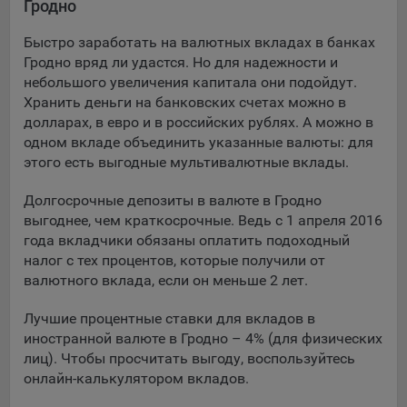
Гродно
Подобные функции улучшают условия работы
пользователей с сайтом.
Быстро заработать на валютных вкладах в банках
Гродно вряд ли удастся. Но для надежности и
9.3. Файлы cookie предпочтений, например, для настройки
небольшого увеличения капитала они подойдут.
контента. Данные файлы cookie собирают информацию о
Хранить деньги на банковских счетах можно в
выборе пользователя на сайте и его предпочтениях и
долларах, в евро и в российских рублях. А можно в
позволяют Обществу «запомнить» информацию о
одном вкладе объединить указанные валюты: для
выбранном пользователем городе и других местных
настройках для того, чтобы соответствующим образом
этого есть выгодные мультивалютные вклады.
настраивать сайт.
Долгосрочные депозиты в валюте в Гродно
9.4. Аналитические файлы cookie, например
выгоднее, чем краткосрочные. Ведь с 1 апреля 2016
Яндекс.Метрика, Google Analytics. Данные файлы cookie
года вкладчики обязаны оплатить подоходный
собирают информацию о том, как пользователь
налог с тех процентов, которые получили от
использовал сайты, и позволяют Обществу вносить в них
валютного вклада, если он меньше 2 лет.
улучшения.
Лучшие процентные ставки для вкладов в
Аналитические файлы cookie показывают, какие страницы
иностранной валюте в Гродно – 4% (для физических
сайта Общества посещаются чаще всего, помогают
лиц). Чтобы просчитать выгоду, воспользуйтесь
выявлять трудности, возникающие при использовании
онлайн-калькулятором вкладов.
сайта, а также позволяют оценить эффективность
рекламы. Благодаря этому у Общества есть возможность