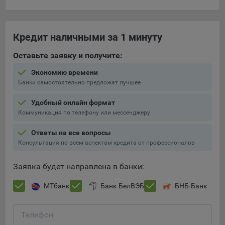
составить представление о тенденциях использования
сайта в целом. Общество использует информацию для
анализа трафика на сайтах.
Кредит наличными за 1 минуту
9.5. Файлы cookie, применяемые для определения целевой
Оставьте заявку и получите:
аудитории и в рекламных целях, например Яндекс.Метрика,
Google Analytics.
Экономию времени
Банки самостоятельно предложат лучшее
Технические/Функциональные, хранятся не более года;
Необходимые для функционирования веб-аналитических
Удобный онлайн формат
платформ «Google Analytics», «Яндекс.Метрика»
Коммуникация по телефону или мессенджеру
(статистические), установлены на сервере Общества и не
Ответы на все вопросы
передаются третьим лицам, часть из которых хранятся во
Консультация по всем аспектам кредита от профессионалов
время пользования сайтом;
Остальные - не более года.
Заявка будет направлена в банки:
Отключение аналитических файлов cookie не позволяет
МТбанк
Банк БелВЭБ
БНБ-Банк
определять предпочтения пользователей сайта, в том числе
наиболее и наименее популярные страницы и принимать
меры по совершенствованию работы сайта исходя из
Телефон
предпочтений пользователей.