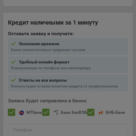
составить представление о тенденциях использования
сайта в целом. Общество использует информацию для
анализа трафика на сайтах.
Кредит наличными за 1 минуту
9.5. Файлы cookie, применяемые для определения целевой
Оставьте заявку и получите:
аудитории и в рекламных целях, например Яндекс.Метрика,
Google Analytics.
Экономию времени
Банки самостоятельно предложат лучшее
Технические/Функциональные, хранятся не более года;
Необходимые для функционирования веб-аналитических
Удобный онлайн формат
платформ «Google Analytics», «Яндекс.Метрика»
Коммуникация по телефону или мессенджеру
(статистические), установлены на сервере Общества и не
Ответы на все вопросы
передаются третьим лицам, часть из которых хранятся во
Консультация по всем аспектам кредита от профессионалов
время пользования сайтом;
Остальные - не более года.
Заявка будет направлена в банки:
Отключение аналитических файлов cookie не позволяет
МТбанк
Банк БелВЭБ
БНБ-Банк
определять предпочтения пользователей сайта, в том числе
наиболее и наименее популярные страницы и принимать
меры по совершенствованию работы сайта исходя из
Телефон
предпочтений пользователей.