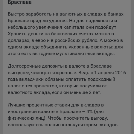
Браслава
Подобные функции улучшают условия работы
пользователей с сайтом.
Быстро заработать на валютных вкладах в банках
Браславе вряд ли удастся. Но для надежности и
9.3. Файлы cookie предпочтений, например, для настройки
небольшого увеличения капитала они подойдут.
контента. Данные файлы cookie собирают информацию о
Хранить деньги на банковских счетах можно в
выборе пользователя на сайте и его предпочтениях и
долларах, в евро и в российских рублях. А можно в
позволяют Обществу «запомнить» информацию о
одном вкладе объединить указанные валюты: для
выбранном пользователем городе и других местных
настройках для того, чтобы соответствующим образом
этого есть выгодные мультивалютные вклады.
настраивать сайт.
Долгосрочные депозиты в валюте в Браславе
9.4. Аналитические файлы cookie, например
выгоднее, чем краткосрочные. Ведь с 1 апреля 2016
Яндекс.Метрика, Google Analytics. Данные файлы cookie
года вкладчики обязаны оплатить подоходный
собирают информацию о том, как пользователь
налог с тех процентов, которые получили от
использовал сайты, и позволяют Обществу вносить в них
валютного вклада, если он меньше 2 лет.
улучшения.
Лучшие процентные ставки для вкладов в
Аналитические файлы cookie показывают, какие страницы
иностранной валюте в Браславе – 4% (для
сайта Общества посещаются чаще всего, помогают
физических лиц). Чтобы просчитать выгоду,
выявлять трудности, возникающие при использовании
воспользуйтесь онлайн-калькулятором вкладов.
сайта, а также позволяют оценить эффективность
рекламы. Благодаря этому у Общества есть возможность