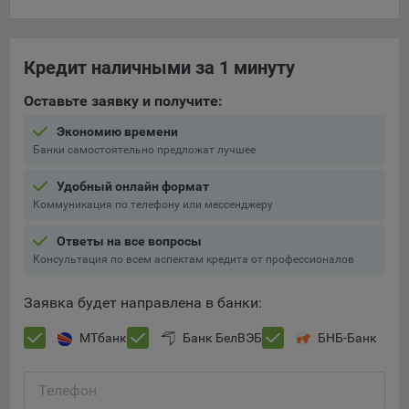
составить представление о тенденциях использования
сайта в целом. Общество использует информацию для
анализа трафика на сайтах.
Кредит наличными за 1 минуту
9.5. Файлы cookie, применяемые для определения целевой
Оставьте заявку и получите:
аудитории и в рекламных целях, например Яндекс.Метрика,
Google Analytics.
Экономию времени
Банки самостоятельно предложат лучшее
Технические/Функциональные, хранятся не более года;
Необходимые для функционирования веб-аналитических
Удобный онлайн формат
платформ «Google Analytics», «Яндекс.Метрика»
Коммуникация по телефону или мессенджеру
(статистические), установлены на сервере Общества и не
Ответы на все вопросы
передаются третьим лицам, часть из которых хранятся во
Консультация по всем аспектам кредита от профессионалов
время пользования сайтом;
Остальные - не более года.
Заявка будет направлена в банки:
Отключение аналитических файлов cookie не позволяет
МТбанк
Банк БелВЭБ
БНБ-Банк
определять предпочтения пользователей сайта, в том числе
наиболее и наименее популярные страницы и принимать
меры по совершенствованию работы сайта исходя из
Телефон
предпочтений пользователей.