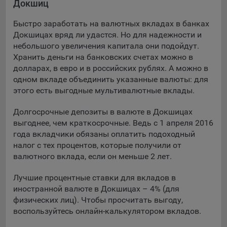
Докшиц
Подобные функции улучшают условия работы
пользователей с сайтом.
Быстро заработать на валютных вкладах в банках
Докшицах вряд ли удастся. Но для надежности и
9.3. Файлы cookie предпочтений, например, для настройки
небольшого увеличения капитала они подойдут.
контента. Данные файлы cookie собирают информацию о
Хранить деньги на банковских счетах можно в
выборе пользователя на сайте и его предпочтениях и
долларах, в евро и в российских рублях. А можно в
позволяют Обществу «запомнить» информацию о
одном вкладе объединить указанные валюты: для
выбранном пользователем городе и других местных
настройках для того, чтобы соответствующим образом
этого есть выгодные мультивалютные вклады.
настраивать сайт.
Долгосрочные депозиты в валюте в Докшицах
9.4. Аналитические файлы cookie, например
выгоднее, чем краткосрочные. Ведь с 1 апреля 2016
Яндекс.Метрика, Google Analytics. Данные файлы cookie
года вкладчики обязаны оплатить подоходный
собирают информацию о том, как пользователь
налог с тех процентов, которые получили от
использовал сайты, и позволяют Обществу вносить в них
валютного вклада, если он меньше 2 лет.
улучшения.
Лучшие процентные ставки для вкладов в
Аналитические файлы cookie показывают, какие страницы
иностранной валюте в Докшицах – 4% (для
сайта Общества посещаются чаще всего, помогают
физических лиц). Чтобы просчитать выгоду,
выявлять трудности, возникающие при использовании
воспользуйтесь онлайн-калькулятором вкладов.
сайта, а также позволяют оценить эффективность
рекламы. Благодаря этому у Общества есть возможность