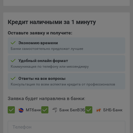
составить представление о тенденциях использования
сайта в целом. Общество использует информацию для
анализа трафика на сайтах.
Кредит наличными за 1 минуту
9.5. Файлы cookie, применяемые для определения целевой
Оставьте заявку и получите:
аудитории и в рекламных целях, например Яндекс.Метрика,
Google Analytics.
Экономию времени
Банки самостоятельно предложат лучшее
Технические/Функциональные, хранятся не более года;
Необходимые для функционирования веб-аналитических
Удобный онлайн формат
платформ «Google Analytics», «Яндекс.Метрика»
Коммуникация по телефону или мессенджеру
(статистические), установлены на сервере Общества и не
Ответы на все вопросы
передаются третьим лицам, часть из которых хранятся во
Консультация по всем аспектам кредита от профессионалов
время пользования сайтом;
Остальные - не более года.
Заявка будет направлена в банки:
Отключение аналитических файлов cookie не позволяет
МТбанк
Банк БелВЭБ
БНБ-Банк
определять предпочтения пользователей сайта, в том числе
наиболее и наименее популярные страницы и принимать
меры по совершенствованию работы сайта исходя из
Телефон
предпочтений пользователей.