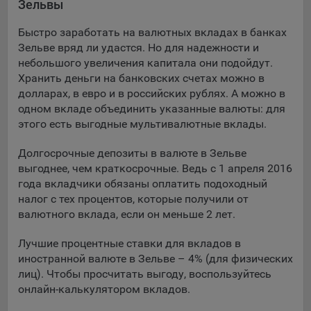
Зельвы
Подобные функции улучшают условия работы
пользователей с сайтом.
Быстро заработать на валютных вкладах в банках
Зельве вряд ли удастся. Но для надежности и
9.3. Файлы cookie предпочтений, например, для настройки
небольшого увеличения капитала они подойдут.
контента. Данные файлы cookie собирают информацию о
Хранить деньги на банковских счетах можно в
выборе пользователя на сайте и его предпочтениях и
долларах, в евро и в российских рублях. А можно в
позволяют Обществу «запомнить» информацию о
одном вкладе объединить указанные валюты: для
выбранном пользователем городе и других местных
настройках для того, чтобы соответствующим образом
этого есть выгодные мультивалютные вклады.
настраивать сайт.
Долгосрочные депозиты в валюте в Зельве
9.4. Аналитические файлы cookie, например
выгоднее, чем краткосрочные. Ведь с 1 апреля 2016
Яндекс.Метрика, Google Analytics. Данные файлы cookie
года вкладчики обязаны оплатить подоходный
собирают информацию о том, как пользователь
налог с тех процентов, которые получили от
использовал сайты, и позволяют Обществу вносить в них
валютного вклада, если он меньше 2 лет.
улучшения.
Лучшие процентные ставки для вкладов в
Аналитические файлы cookie показывают, какие страницы
иностранной валюте в Зельве – 4% (для физических
сайта Общества посещаются чаще всего, помогают
лиц). Чтобы просчитать выгоду, воспользуйтесь
выявлять трудности, возникающие при использовании
онлайн-калькулятором вкладов.
сайта, а также позволяют оценить эффективность
рекламы. Благодаря этому у Общества есть возможность