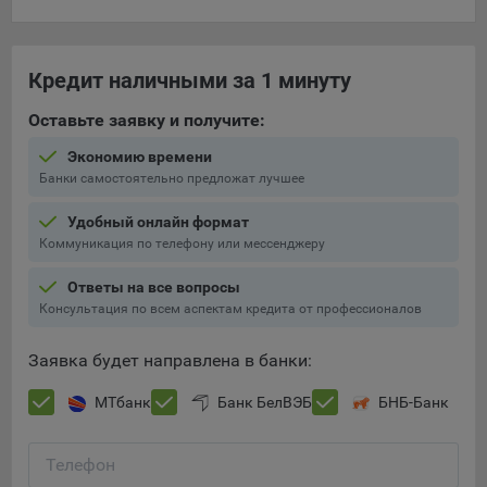
составить представление о тенденциях использования
сайта в целом. Общество использует информацию для
анализа трафика на сайтах.
Кредит наличными за 1 минуту
9.5. Файлы cookie, применяемые для определения целевой
Оставьте заявку и получите:
аудитории и в рекламных целях, например Яндекс.Метрика,
Google Analytics.
Экономию времени
Банки самостоятельно предложат лучшее
Технические/Функциональные, хранятся не более года;
Необходимые для функционирования веб-аналитических
Удобный онлайн формат
платформ «Google Analytics», «Яндекс.Метрика»
Коммуникация по телефону или мессенджеру
(статистические), установлены на сервере Общества и не
Ответы на все вопросы
передаются третьим лицам, часть из которых хранятся во
Консультация по всем аспектам кредита от профессионалов
время пользования сайтом;
Остальные - не более года.
Заявка будет направлена в банки:
Отключение аналитических файлов cookie не позволяет
МТбанк
Банк БелВЭБ
БНБ-Банк
определять предпочтения пользователей сайта, в том числе
наиболее и наименее популярные страницы и принимать
меры по совершенствованию работы сайта исходя из
Телефон
предпочтений пользователей.