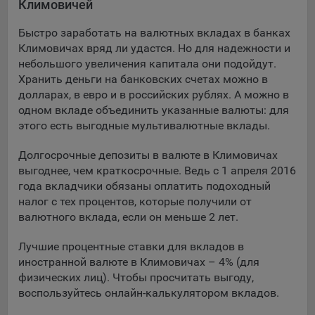
Климовичей
Подобные функции улучшают условия работы
пользователей с сайтом.
Быстро заработать на валютных вкладах в банках
Климовичах вряд ли удастся. Но для надежности и
9.3. Файлы cookie предпочтений, например, для настройки
небольшого увеличения капитала они подойдут.
контента. Данные файлы cookie собирают информацию о
Хранить деньги на банковских счетах можно в
выборе пользователя на сайте и его предпочтениях и
долларах, в евро и в российских рублях. А можно в
позволяют Обществу «запомнить» информацию о
одном вкладе объединить указанные валюты: для
выбранном пользователем городе и других местных
настройках для того, чтобы соответствующим образом
этого есть выгодные мультивалютные вклады.
настраивать сайт.
Долгосрочные депозиты в валюте в Климовичах
9.4. Аналитические файлы cookie, например
выгоднее, чем краткосрочные. Ведь с 1 апреля 2016
Яндекс.Метрика, Google Analytics. Данные файлы cookie
года вкладчики обязаны оплатить подоходный
собирают информацию о том, как пользователь
налог с тех процентов, которые получили от
использовал сайты, и позволяют Обществу вносить в них
валютного вклада, если он меньше 2 лет.
улучшения.
Лучшие процентные ставки для вкладов в
Аналитические файлы cookie показывают, какие страницы
иностранной валюте в Климовичах – 4% (для
сайта Общества посещаются чаще всего, помогают
физических лиц). Чтобы просчитать выгоду,
выявлять трудности, возникающие при использовании
воспользуйтесь онлайн-калькулятором вкладов.
сайта, а также позволяют оценить эффективность
рекламы. Благодаря этому у Общества есть возможность