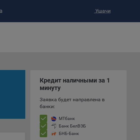
а
Ушачи
ство»
)
ке и
анных.
е
и
Кредит наличными за 1
ее –
минуту
Заявка будет направлена в
банки:
т
МТбанк
вать
Банк БелВЭБ
БНБ-Банк
е