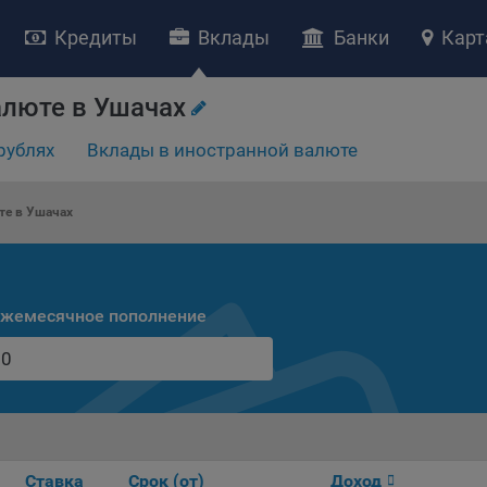
Кредиты
Вклады
Банки
Карт
алюте в Ушачах
НИЕ «О политике обработки файлов cookie»
ство с ограниченной ответственностью «Майфин» (далее –
«Обще
рублях
Вклады в иностранной валюте
яет особое внимание защите персональных данных при их обработ
тственно подходит к соблюдению прав субъектов персональных д
те в Ушачах
рждение положения о политике обработки файлов cookie (далее –
литика»
) является одной из принимаемых Обществом мер по защит
ональных данных, предусмотренных статьей 17 Закона Республик
русь от 7 мая 2021 г. № 99-З «О защите персональных данных» (дал
жемесячное пополнение
кон»
).
тика разъясняет субъектам персональных данных, которые
ществляют использование веб-сайта Общества с доменным именем
kibel.by», для каких целей и каким образом Общество обрабатывае
ы cookie, а также каким образом пользователи могут контролиро
есс такой обработки.
ы cookie являются текстовыми файлами, сохраненными в браузер
Ставка
Срок (от)
Доход