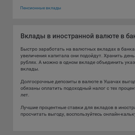
Вклады в до
5.1. О
Пенсионные вклады
5.2. П
их раб
Вклады в иностранной валюте в ба
5.3. С
дальне
Быстро заработать на валютных вкладах в банка
5.4. С
увеличения капитала они подойдут. Хранить деньг
рублях. А можно в одном вкладе объединить ука
9.1. Т
вклады.
регист
коммен
Долгосрочные депозиты в валюте в Ушачах выгодн
коррек
обязаны оплатить подоходный налог с тех процен
пользо
лет.
может 
уведом
Лучшие процентные ставки для вкладов в иностр
раздел
просчитать выгоду, воспользуйтесь онлайн-каль
9.2. Ф
Данные
дополн