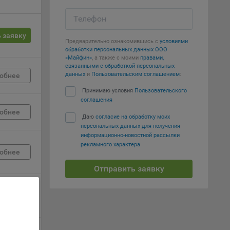
вий,
Телефон
 или
 заявку
йта,
Предварительно ознакомившись с
условиями
обработки персональных данных ООО
«Майфин»
, а также с моими
правами,
связанными с обработкой персональных
данных
и
Пользовательским соглашением
:
обнее
Принимаю условия
Пользовательского
соглашения
ваемые
обнее
ie
Даю
согласие на обработку моих
персональных данных для получения
информационно-новостной рассылки
рекламного характера
обнее
Отправить заявку
, если
обнее
ение