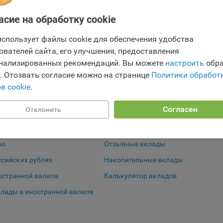
0.01%
от 1 до 36 мес.
0.5
Подр
ство может использовать файлы cookie для рекламирования услу
Отправить заявку
асие на обработку cookie
Отправить заявку
зователям сайта «bankibel.by» на сторонних веб-сайтах. Например,
зователь посетит указанный сайт, то в дальнейшем может встрети
использует файлы cookie для обеспечения удобства
0.001%
от 1 до 100 мес.
0.05
Подр
аму Общества на некоторых сторонних веб-сайтах.
ователей сайта, его улучшения, предоставления
да Общество использует сторонние файлы cookie для отслеживани
нализированных рекомендаций. Вы можете
настроить
обра
ктивности своих рекламных объявлений. Такие файлы cookie, нап
e. Отозвать согласие можно на странице
Политики обработ
оминают, с помощью каких браузеров пользователи посещают сай
в cookie
.
ства. С помощью данной процедуры Общество также регулирует 
ивает эффективность рекламной деятельности.
Особые условия
Согласен
Отклонить
и хранения обрабатываемых на сайтах Общества файлов cookie:
лорусских рублях
Безотзывные вклады
зователи могут принять или отклонить все обрабатываемые на са
ы cookie. При этом корректная работа сайта возможна только в с
ро
Отзывные вклады
льзования необходимых файлов cookie. В случае их отключения м
ссийских рублях
Накопительные вклады
ебоваться совершать повторный выбор предпочтений куки, языко
ии сайта, а также могут некорректно отображаться некоторые вер
остранной валюте
Калькулятор вкладов
ниц.
лады в иностранной валюте
мо настроек файлов cookie на сайте субъекты персональных данн
т принять или отклонить сбор всех или некоторых файлов cookie в
лады в белорусских рублях
ройках своего браузера.