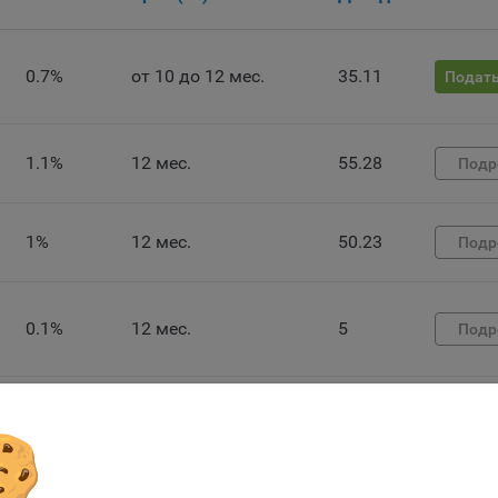
ьютера (мобильного устройства) пользователя сайта Общества,
анных в пункте 3 Политики, при их посещении для отражения дейст
ршенных пользователем. Эти файлы позволяют не вводить заново
0.7%
от 10 до 12 мес.
35.11
Подать
рать те же параметры при повторном посещении того или иного са
имер, выбор языковой версии.
ми обработки файлов cookie являются:
1.1%
12 мес.
55.28
Подр
ство не использует файлы cookie для идентификации субъектов
сональных данных.
айтах используются как файлы cookie первой стороны (устанавли
1%
12 мес.
50.23
Подр
ами, которые посещает пользователь), так и сторонние файлы cook
аются сервером, расположенным вне домена наших сайтов).
ество обрабатывает обезличенные данные пользователей сайта
0.1%
12 мес.
5
Подр
ючая файлы «cookie»), собираемые с помощью сервисов Интернет-
истики, которые служат для сбора информации о действиях
зователей на сайте, улучшения качества сайта и его содержания.
ство обрабатывает обезличенные данные о пользователе в случае
0.1%
12 мес.
5
Подр
разрешено в настройках браузера пользователя (включено сохран
ие заявки
ов cookie и использование технологии JavaScript).
айтах обрабатываются следующие типы файлов cookie: