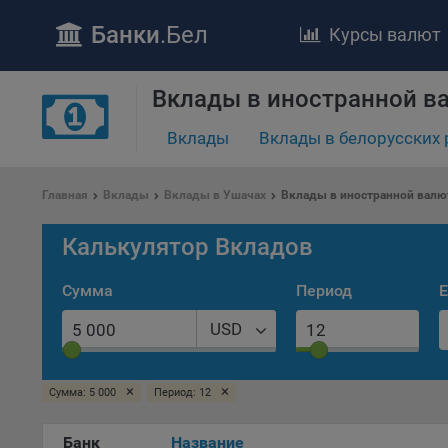
Банки
.Бел
Курсы валют
Вклады в иностранной в
ПОЛОЖЕ
Обще
Вклады
Вклады в белорусских 
удел
отве
Главная
Вклады
Вклады в Ушачах
Вклады в иностранной валю
Утве
«По
Калькулятор Вкладов
перс
Бела
Сумма
Период
Е
«За
Поли
USD
осу
«ban
файл
×
×
Сумма: 5 000
Период: 12
проц
Файл
Банк
Название