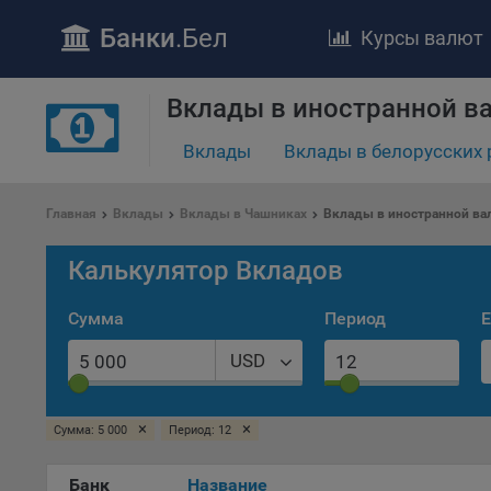
Банки
.Бел
Курсы валют
Вклады в иностранной в
ПОЛОЖЕ
Обще
Вклады
Вклады в белорусских 
удел
отве
Главная
Вклады
Вклады в Чашниках
Вклады в иностранной ва
Утве
«По
Калькулятор Вкладов
перс
Бела
Сумма
Период
Е
«За
Поли
USD
осу
«ban
файл
×
×
Сумма: 5 000
Период: 12
проц
Файл
Банк
Название