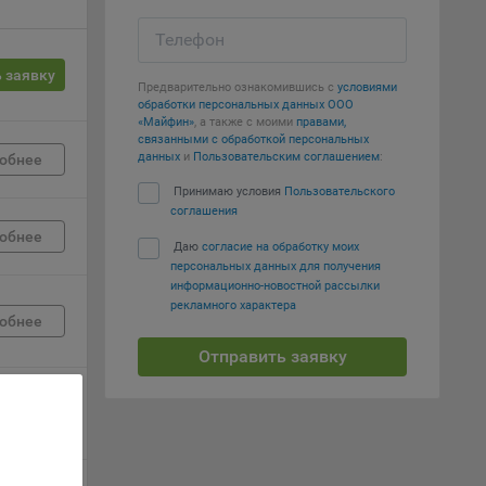
вий,
Телефон
 или
 заявку
йта,
Предварительно ознакомившись с
условиями
обработки персональных данных ООО
«Майфин»
, а также с моими
правами,
связанными с обработкой персональных
данных
и
Пользовательским соглашением
:
обнее
Принимаю условия
Пользовательского
соглашения
ваемые
обнее
ie
Даю
согласие на обработку моих
персональных данных для получения
информационно-новостной рассылки
рекламного характера
обнее
Отправить заявку
, если
обнее
ение