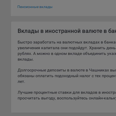
Вклады в до
5.1. О
Пенсионные вклады
5.2. П
их раб
Вклады в иностранной валюте в б
5.3. С
дальне
Быстро заработать на валютных вкладах в банка
5.4. С
увеличения капитала они подойдут. Хранить деньг
рублях. А можно в одном вкладе объединить ука
9.1. Т
вклады.
регист
коммен
Долгосрочные депозиты в валюте в Чашниках выг
коррек
обязаны оплатить подоходный налог с тех процен
пользо
лет.
может 
уведом
Лучшие процентные ставки для вкладов в иностр
раздел
просчитать выгоду, воспользуйтесь онлайн-каль
9.2. Ф
Данные
дополн