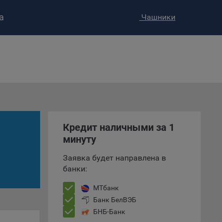
а
Чашники
ство»
)
ке и
анных.
е
и
Кредит наличными за 1
ее –
минуту
Заявка будет направлена в
банки:
т
МТбанк
вать
Банк БелВЭБ
БНБ-Банк
е